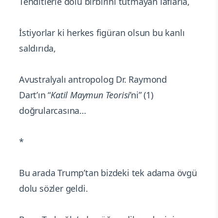
Tehditlerle dolu birbirini tutmayan laflarla,
İstiyorlar ki herkes figüran olsun bu kanlı
saldırıda,
Avustralyalı antropolog Dr. Raymond
Dart’ın “
Katil Maymun Teorisi
’ni” (1)
doğrularcasına…
*
Bu arada Trump’tan bizdeki tek adama övgü
dolu sözler geldi.