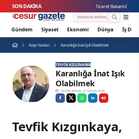
SON DAKİKA
Ticaret Bakanlığı: Endonezy
Gündem
Siyaset
Ekonomi
Dünya
İş Dün
Köşe Yazıları
Karanlığa İnat Işık Olabilmek
TEVFIK KIZGINKAYA
Karanlığa İnat Işık
Olabilmek
YAYINLANMA: 07 NISAN 2026
Tevfik Kızgınkaya,