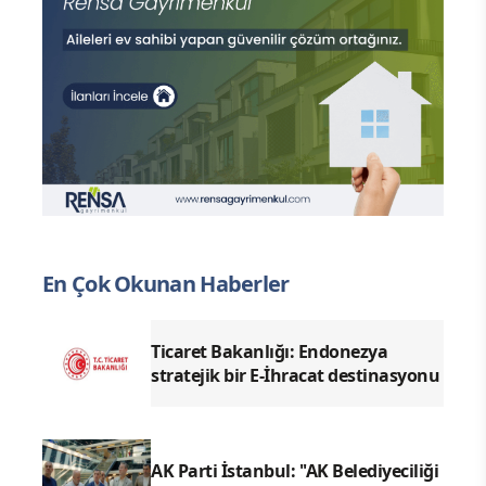
En Çok Okunan Haberler
Ticaret Bakanlığı: Endonezya
stratejik bir E-İhracat destinasyonu
AK Parti İstanbul: ''AK Belediyeciliği