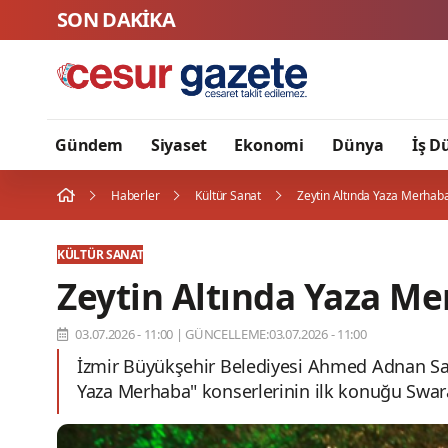
SON DAKİKA
Biba, TEKNOS
Gündem
Siyaset
Ekonomi
Dünya
İş D
Haberler
Kültür Sanat
Zeytin Altında Yaza Merhaba
KÜLTÜR SANAT
Zeytin Altında Yaza Me
03.07.2026 - 11:00
|
GÜNCELLEME:03.07.2026 - 11:00
İzmir Büyükşehir Belediyesi Ahmed Adnan Say
Yaza Merhaba" konserlerinin ilk konuğu Swar