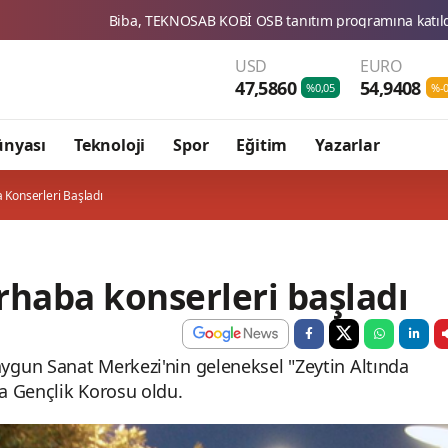
AB KOBİ OSB tanıtım programına katıldı
Wong: Pasifik Adala
USD
EURO
47,5860
54,9408
%0,05
%-0
ünyası
Teknoloji
Spor
Eğitim
Yazarlar
 Konserleri Başladı
rhaba konserleri başladı
gun Sanat Merkezi'nin geleneksel "Zeytin Altında
a Gençlik Korosu oldu.