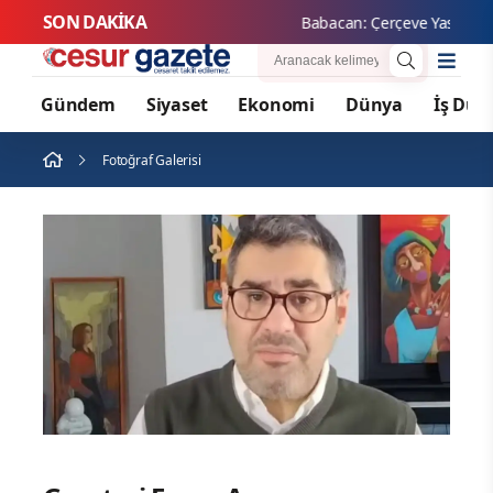
SON DAKİKA
Babacan: Çerçeve Yasa uzun 
Gündem
Siyaset
Ekonomi
Dünya
İş Dün
Fotoğraf Galerisi