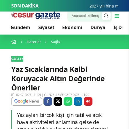
SON DAKİKA
2027 yılı bina metrekare 
Gündem
Siyaset
Ekonomi
Dünya
İş Dün
Haberler
Sağlık
SAĞLIK
Yaz Sıcaklarında Kalbi
Koruyacak Altın Değerinde
Öneriler
02.07.2026 - 11:29
|
GÜNCELLEME:02.07.2026 - 11:29
Yaz ayları birçok kişi için tatil ve açık
hava aktiviteleri anlamına gelse de