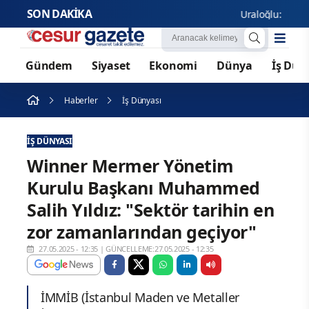
SON DAKİKA
Uraloğlu: Yılın ilk 7
Gündem
Siyaset
Ekonomi
Dünya
İş Dün
Haberler
İş Dünyası
İŞ DÜNYASI
Winner Mermer Yönetim
Kurulu Başkanı Muhammed
Salih Yıldız: "Sektör tarihin en
zor zamanlarından geçiyor"
27.05.2025 - 12:35
|
GÜNCELLEME:27.05.2025 - 12:35
İMMİB (İstanbul Maden ve Metaller