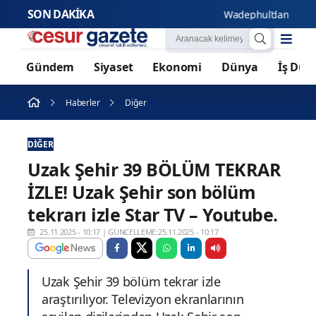
SON DAKİKA
Wadephul’dan Rusya’ya ba
Gündem
Siyaset
Ekonomi
Dünya
İş Dün
Haberler
Diğer
DIĞER
Uzak Şehir 39 BÖLÜM TEKRAR
İZLE! Uzak Şehir son bölüm
tekrarı izle Star TV – Youtube.
25.11.2025 - 10:17
|
GÜNCELLEME:25.11.2025 - 10:17
Uzak Şehir 39 bölüm tekrar izle
araştırılıyor. Televizyon ekranlarının