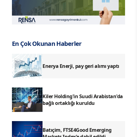
En Çok Okunan Haberler
Enerya Enerji, pay geri alımı yaptı
Kiler Holding'in Suudi Arabistan'da
bağlı ortaklığı kuruldu
Batıçim, FTSE4Good Emerging
Markets Index'e dahil edildi