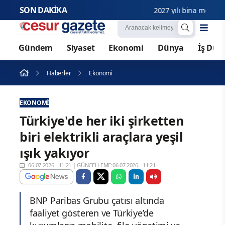
SON DAKİKA
2027 yılı bina metrekare no
Gündem
Siyaset
Ekonomi
Dünya
İş Dün
Haberler
Ekonomi
EKONOMI
Türkiye'de her iki şirketten
biri elektrikli araçlara yeşil
ışık yakıyor
06.07.2026 - 11:21
|
GÜNCELLEME:06.07.2026 - 11:21
BNP Paribas Grubu çatısı altında
faaliyet gösteren ve Türkiye’de