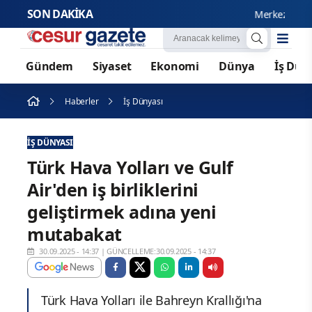
SON DAKİKA
Merkezi Yönetim 
Gündem
Siyaset
Ekonomi
Dünya
İş Dün
Haberler
İş Dünyası
İŞ DÜNYASI
Türk Hava Yolları ve Gulf
Air'den iş birliklerini
geliştirmek adına yeni
mutabakat
30.09.2025 - 14:37
|
GÜNCELLEME:30.09.2025 - 14:37
Türk Hava Yolları ile Bahreyn Krallığı'na