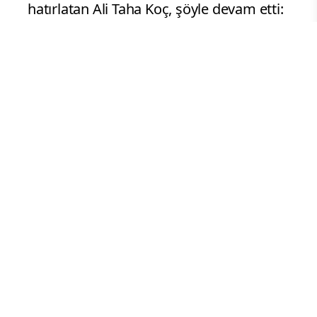
hatırlatan Ali Taha Koç, şöyle devam etti:
"Şirketimizin mühendisleri tarafından
geliştirilen ve sürekli öğrenme
yeteneğine sahip chatbot ile günde 200
binden fazla müşterimizle iletişim
kuruyoruz. Baz istasyonu yatırımlarımızı
planlamadan yüz tanıma ve dijital kimlik
doğrulama çözümlerine, şebeke
altyapımızda olabilecek arıza
tahminlemesinden enerji tasarrufuna,
endüstriyel çözümlerden fizy ve TV+ gibi
dijital platformlarımızda kişiye özel içerik
önerilerine kadar geniş bir yelpazede
yapay zekâ kullanıyoruz."