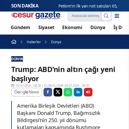
SON DAKİKA
Petkim'in i
Gündem
Siyaset
Ekonomi
Dünya
İş Dün
Haberler
Dünya
DÜNYA
Trump: ABD’nin altın çağı yeni
başlıyor
04.07.2026 - 08:30
|
GÜNCELLEME:04.07.2026 - 08:30
Amerika Birleşik Devletleri (ABD)
Başkanı Donald Trump, Bağımsızlık
Bildirgesi’nin 250. yıl dönümü
kutlamaları kapsamında Rushmore