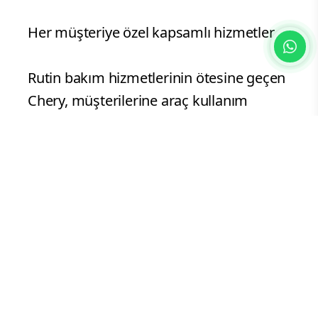
Her müşteriye özel kapsamlı hizmetler
Rutin bakım hizmetlerinin ötesine geçen
Chery, müşterilerine araç kullanım
alışkanlıkları ve mevcut araç durumuna
göre kişiselleştirilmiş danışmanlık
hizmetleri ile ihtiyaçlara özel geliştirme
önerileri de sunuyor. Böylece kullanıcı
deneyimi daha pratik, daha verimli ve
daha keyifli bir yapıya kavuşuyor.
Araçlarını yenilemeyi veya farklı bir
modele geçmeyi planlayan müşteriler