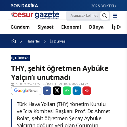
SON DAKİKA
2026-YÖKDİL/2 soru kitapç
Gündem
Siyaset
Ekonomi
Dünya
İş Dün
Haberler
İş Dünyası
İŞ DÜNYASI
THY, şehit öğretmen Aybüke
Yalçın’ı unutmadı
10.06.2025 - 14:22
|
GÜNCELLEME:10.06.2025 - 14:22
Türk Hava Yolları (THY) Yönetim Kurulu
ve İcra Komitesi Başkanı Prof. Dr. Ahmet
Bolat, şehit öğretmen Şenay Aybüke
Yalçın’ın doğum yeri olan Çorum’un