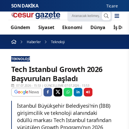
SON DAKİKA
Ticaret Bakanlığ
Gündem
Siyaset
Ekonomi
Dünya
İş Dün
Haberler
Teknoloji
TEKNOLOJI
Tech Istanbul Growth 2026
Başvuruları Başladı
07.07.2026 - 15:53
|
GÜNCELLEME:07.07.2026 - 15:53
İstanbul Büyükşehir Belediyesi'nin (İBB)
girişimcilik ve teknoloji alanındaki
ödüllü markası Tech Istanbul tarafından
yürütülen Growth Programı'nın 2026