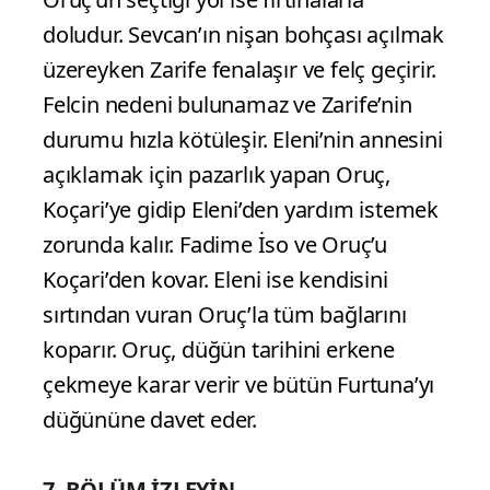
doludur. Sevcan’ın nişan bohçası açılmak
üzereyken Zarife fenalaşır ve felç geçirir.
Felcin nedeni bulunamaz ve Zarife’nin
durumu hızla kötüleşir. Eleni’nin annesini
açıklamak için pazarlık yapan Oruç,
Koçari’ye gidip Eleni’den yardım istemek
zorunda kalır. Fadime İso ve Oruç’u
Koçari’den kovar. Eleni ise kendisini
sırtından vuran Oruç’la tüm bağlarını
koparır. Oruç, düğün tarihini erkene
çekmeye karar verir ve bütün Furtuna’yı
düğününe davet eder.
7. BÖLÜM İZLEYİN