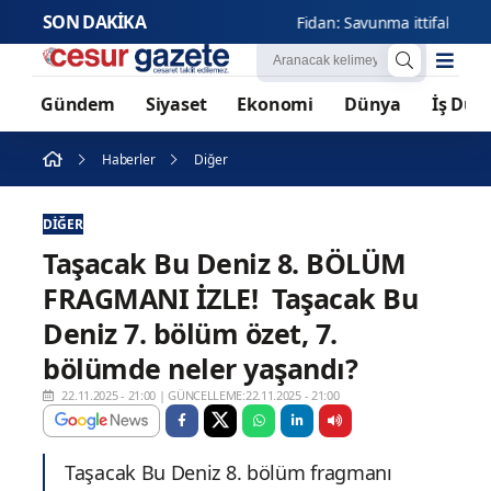
SON DAKİKA
Fidan: Savunma ittifakında dest
Gündem
Siyaset
Ekonomi
Dünya
İş Dün
Haberler
Diğer
DIĞER
Taşacak Bu Deniz 8. BÖLÜM
FRAGMANI İZLE! Taşacak Bu
Deniz 7. bölüm özet, 7.
bölümde neler yaşandı?
22.11.2025 - 21:00
|
GÜNCELLEME:22.11.2025 - 21:00
Taşacak Bu Deniz 8. bölüm fragmanı