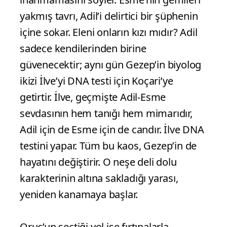
yakmış tavrı, Adil’i delirtici bir şüphenin
içine sokar. Eleni onların kızı mıdır? Adil
sadece kendilerinden birine
güvenecektir; aynı gün Gezep’in biyolog
ikizi İlve’yi DNA testi için Koçari’ye
getirtir. İlve, geçmişte Adil-Esme
sevdasının hem tanığı hem mimarıdır,
Adil için de Esme için de candır. İlve DNA
testini yapar. Tüm bu kaos, Gezep’in de
hayatını değiştirir. O neşe deli dolu
karakterinin altına sakladığı yarası,
yeniden kanamaya başlar.
Oruç’un seçtiği yol ise fırtınalarla