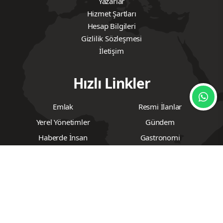
Yazarlar
Hizmet Şartları
Hesap Bilgileri
Gizlilik Sözleşmesi
İletişim
Hızlı Linkler
Emlak
Resmi İlanlar
Yerel Yönetimler
Gündem
Haberde İnsan
Gastronomi
Ev & Yaşam Rehberi
Bölge Tanıtım
Seyahat
Siyaset
Ekonomi
Dünya
İş Dünyası
Yaşam
Asayiş
Teknoloji