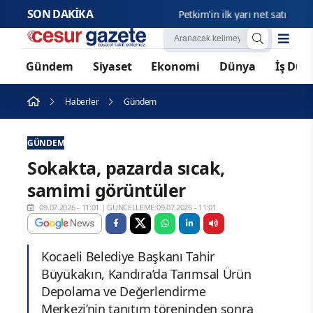
SON DAKİKA
Petkim'in ilk yarı net satışları 65,3
Gündem
Siyaset
Ekonomi
Dünya
İş Dün
Haberler
Gündem
GÜNDEM
Sokakta, pazarda sıcak,
samimi görüntüler
09.07.2026 - 11:01
|
GÜNCELLEME:09.07.2026 - 11:01
Kocaeli Belediye Başkanı Tahir
Büyükakın, Kandıra’da Tarımsal Ürün
Depolama ve Değerlendirme
Merkezi’nin tanıtım töreninden sonra