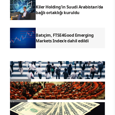
Kiler Holding'in Suudi Arabistan'da
bağlı ortaklığı kuruldu
Batıçim, FTSE4Good Emerging
Markets Index'e dahil edildi
Gündem
Siyaset