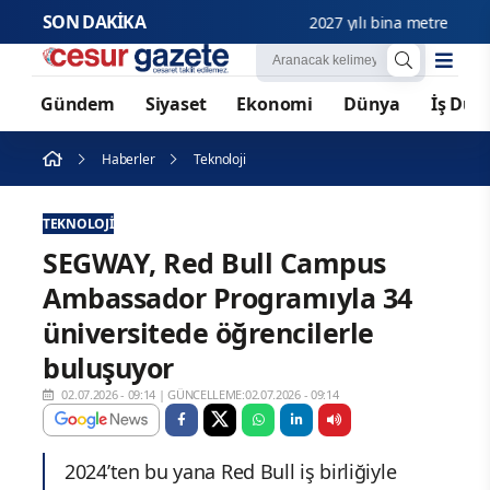
SON DAKİKA
2027 yılı bina metrekare normal
Gündem
Siyaset
Ekonomi
Dünya
İş Dün
Haberler
Teknoloji
TEKNOLOJI
SEGWAY, Red Bull Campus
Ambassador Programıyla 34
üniversitede öğrencilerle
buluşuyor
02.07.2026 - 09:14
|
GÜNCELLEME:02.07.2026 - 09:14
2024’ten bu yana Red Bull iş birliğiyle