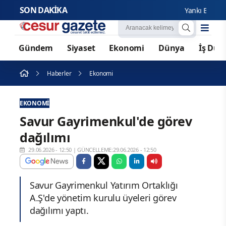
SON DAKİKA
Yankı Bağcıoğlu’n
Gündem
Siyaset
Ekonomi
Dünya
İş Dün
Haberler
Ekonomi
EKONOMI
Savur Gayrimenkul'de görev
dağılımı
29.06.2026 - 12:50
|
GÜNCELLEME:29.06.2026 - 12:50
Savur Gayrimenkul Yatırım Ortaklığı
A.Ş'de yönetim kurulu üyeleri görev
dağılımı yaptı.