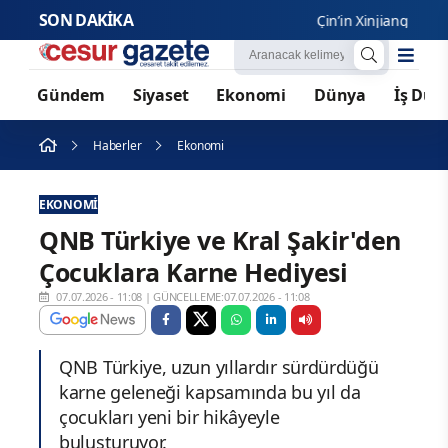
SON DAKİKA
Çin’in Xinjiang Uygur Öze
Gündem
Siyaset
Ekonomi
Dünya
İş Dün
Haberler
Ekonomi
EKONOMI
QNB Türkiye ve Kral Şakir'den
Çocuklara Karne Hediyesi
07.07.2026 - 11:08
|
GÜNCELLEME:07.07.2026 - 11:08
QNB Türkiye, uzun yıllardır sürdürdüğü
karne geleneği kapsamında bu yıl da
çocukları yeni bir hikâyeyle
buluşturuyor.