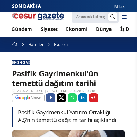
SON DAKİKA
M Lisa ve Dolu K
Gündem
Siyaset
Ekonomi
Dünya
İş Dün
Haberler
Ekonomi
EKONOMI
Pasifik Gayrimenkul'ün
temettü dağıtım tarihi
23.06.2026 - 05:40
|
GÜNCELLEME:23.06.2026 - 05:40
Pasifik Gayrimenkul Yatırım Ortaklığı
A.Ş'nin temettü dağıtım tarihi açıklandı.