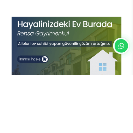
En Çok Okunan Haberler
M Lisa ve Dolu Kadehi Ters Tut'tan