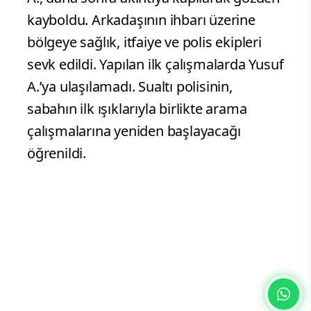
DSİ’ye ait sulama kanalında meydana
geldi. İddiaya göre, Yusuf A. (25),
arkadaşıyla birlikte kanal kenarında
oturduğu sırada dengesini kaybederek
suya düştü. Bir süre suda çırpınan Yusuf
A., daha sonra akıntıya kapılarak gözden
kayboldu. Arkadaşının ihbarı üzerine
bölgeye sağlık, itfaiye ve polis ekipleri
sevk edildi. Yapılan ilk çalışmalarda Yusuf
A.’ya ulaşılamadı. Sualtı polisinin,
sabahın ilk ışıklarıyla birlikte arama
çalışmalarına yeniden başlayacağı
öğrenildi.