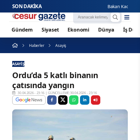
SON DAKİKA
Bakan Kacır ve Bakan
Gündem
Siyaset
Ekonomi
Dünya
İş Dün
Haberler
Asayiş
ASAYIŞ
Ordu’da 5 katlı binanın
çatısında yangın
30.04.2026 - 23:16
|
GÜNCELLEME:30.04.2026 - 23:16