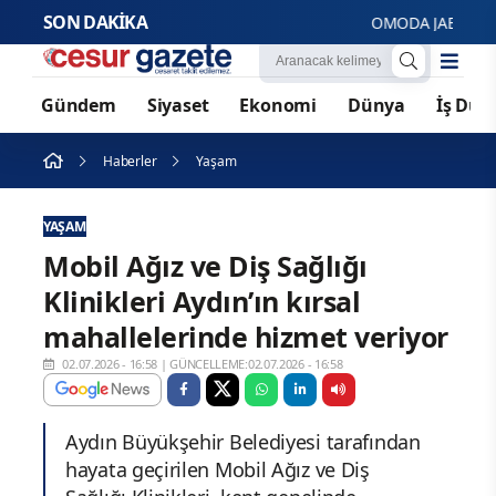
SON DAKİKA
OMODA JAECOO’nun kü
Gündem
Siyaset
Ekonomi
Dünya
İş Dün
Haberler
Yaşam
YAŞAM
Mobil Ağız ve Diş Sağlığı
Klinikleri Aydın’ın kırsal
mahallelerinde hizmet veriyor
02.07.2026 - 16:58
|
GÜNCELLEME:02.07.2026 - 16:58
Aydın Büyükşehir Belediyesi tarafından
hayata geçirilen Mobil Ağız ve Diş