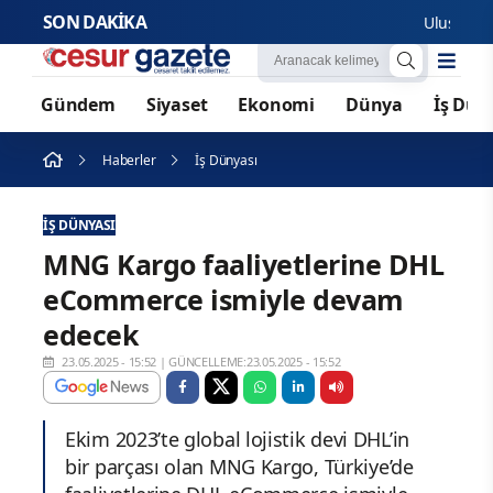
SON DAKİKA
Uluslararası öğ
Gündem
Siyaset
Ekonomi
Dünya
İş Dün
Haberler
İş Dünyası
İŞ DÜNYASI
MNG Kargo faaliyetlerine DHL
eCommerce ismiyle devam
edecek
23.05.2025 - 15:52
|
GÜNCELLEME:23.05.2025 - 15:52
Ekim 2023’te global lojistik devi DHL’in
bir parçası olan MNG Kargo, Türkiye’de