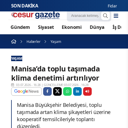
SON DAKİKA
Fidan: Savunma it
Gündem
Siyaset
Ekonomi
Dünya
İş Dün
Haberler
Yaşam
YAŞAM
Manisa’da toplu taşımada
klima denetimi artırılıyor
03.07.2026 - 16:28
|
GÜNCELLEME:03.07.2026 - 16:28
Manisa Büyükşehir Belediyesi, toplu
taşımada artan klima şikayetleri üzerine
kooperatif temsilcileriyle toplantı
düzenledi.