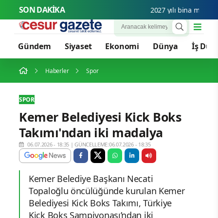
SON DAKİKA
2027 yılı bina metrekare
Gündem
Siyaset
Ekonomi
Dünya
İş Dün
Haberler
Spor
SPOR
Kemer Belediyesi Kick Boks
Takımı'ndan iki madalya
06.07.2026 - 18:35
|
GÜNCELLEME:06.07.2026 - 18:35
Kemer Belediye Başkanı Necati
Topaloğlu öncülüğünde kurulan Kemer
Belediyesi Kick Boks Takımı, Türkiye
Kick Boks Şampiyonası’ndan iki