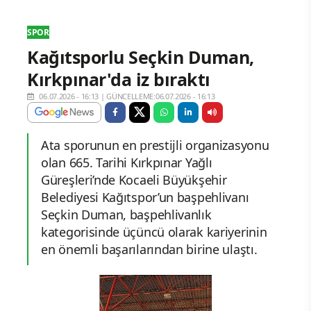
SPOR
Kağıtsporlu Seçkin Duman,
Kırkpınar'da iz bıraktı
06.07.2026 - 16:13
|
GÜNCELLEME:06.07.2026 - 16:13
Ata sporunun en prestijli organizasyonu
olan 665. Tarihi Kırkpınar Yağlı
Güreşleri’nde Kocaeli Büyükşehir
Belediyesi Kağıtspor’un başpehlivanı
Seçkin Duman, başpehlivanlık
kategorisinde üçüncü olarak kariyerinin
en önemli başarılarından birine ulaştı.