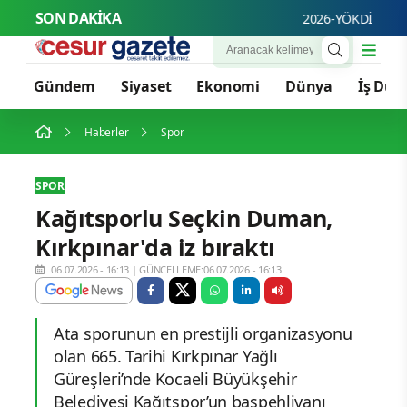
SON DAKİKA
2026-YÖKDİL/2 soru kit
Gündem
Siyaset
Ekonomi
Dünya
İş Dün
Haberler
Spor
SPOR
Kağıtsporlu Seçkin Duman,
Kırkpınar'da iz bıraktı
06.07.2026 - 16:13
|
GÜNCELLEME:06.07.2026 - 16:13
Ata sporunun en prestijli organizasyonu
olan 665. Tarihi Kırkpınar Yağlı
Güreşleri’nde Kocaeli Büyükşehir
Belediyesi Kağıtspor’un başpehlivanı