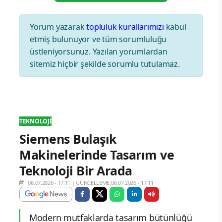
Yorum yazarak
topluluk kurallarımızı
kabul
etmiş bulunuyor ve tüm sorumluluğu
üstleniyorsunuz. Yazılan yorumlardan
sitemiz hiçbir şekilde sorumlu tutulamaz.
TEKNOLOJI
Siemens Bulaşık
Makinelerinde Tasarım ve
Teknoloji Bir Arada
06.07.2026 - 17:11
|
GÜNCELLEME:06.07.2026 - 17:11
Modern mutfaklarda tasarım bütünlüğü