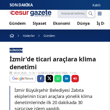
SON DAKİKA
Katılımevim’in ilk
Gündem
Siyaset
Ekonomi
Dünya
İş Dün
Haberler
Gündem
GÜNDEM
İzmir'de ticari araçlara klima
denetimi
08.07.2026 - 11:16
|
GÜNCELLEME:08.07.2026 - 11:16
İzmir Büyükşehir Belediyesi Zabıta
ekiplerinin ticari araçlara yönelik klima
denetimlerinde ilk 20 dakikada 30
sürücüye işlem yapıldı.