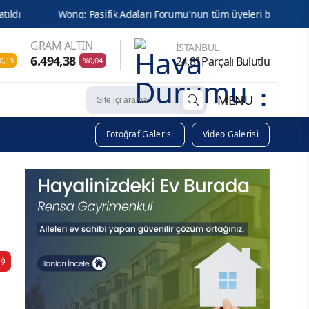
Adaları Forumu'nun tüm üyeleri birbirine bağlandı
Makine arız
GRAM ALTIN
İSTANBUL
6.494,38
24.8° Parçalı Bulutlu
0,13
%0,04
MENU
Fotoğraf Galerisi
Video Galerisi