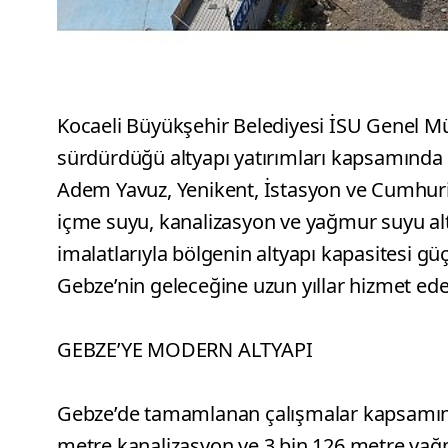
Kocaeli Büyükşehir Belediyesi İSU Genel Mü
sürdürdüğü altyapı yatırımları kapsamında 
Adem Yavuz, Yenikent, İstasyon ve Cumhuriy
içme suyu, kanalizasyon ve yağmur suyu alt
imalatlarıyla bölgenin altyapı kapasitesi güç
Gebze’nin geleceğine uzun yıllar hizmet ed
GEBZE’YE MODERN ALTYAPI
Gebze’de tamamlanan çalışmalar kapsamınd
metre kanalizasyon ve 3 bin 126 metre yağmu