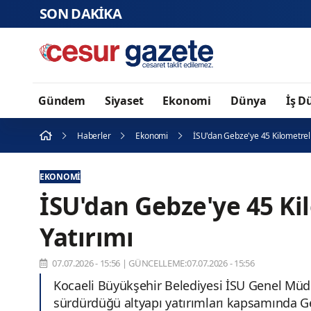
SON DAKİKA
Biba, TE
Gündem
Siyaset
Ekonomi
Dünya
İş D
Haberler
Ekonomi
İSU'dan Gebze'ye 45 Kilometrelik
EKONOMI
İSU'dan Gebze'ye 45 Ki
Yatırımı
07.07.2026 - 15:56
|
GÜNCELLEME:07.07.2026 - 15:56
Kocaeli Büyükşehir Belediyesi İSU Genel Müdü
sürdürdüğü altyapı yatırımları kapsamında Ge