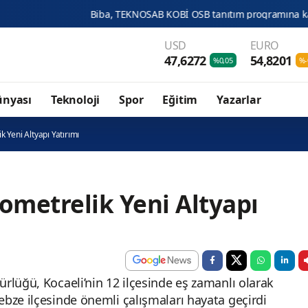
KNOSAB KOBİ OSB tanıtım programına katıldı
Wong: Pasifik 
USD
EURO
47,6272
54,8201
%0,05
%-
ünyası
Teknoloji
Spor
Eğitim
Yazarlar
 Yeni Altyapı Yatırımı
lometrelik Yeni Altyapı
rlüğü, Kocaeli’nin 12 ilçesinde eş zamanlı olarak
bze ilçesinde önemli çalışmaları hayata geçirdi