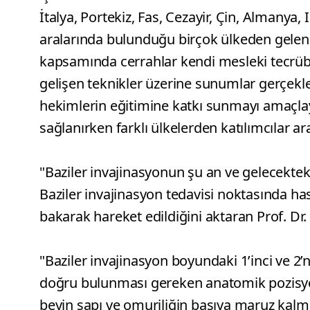
İtalya, Portekiz, Fas, Cezayir, Çin, Almanya,
aralarında bulunduğu birçok ülkeden gelen
kapsamında cerrahlar kendi mesleki tecrübe
gelişen teknikler üzerine sunumlar gerçekl
hekimlerin eğitimine katkı sunmayı amaçlayan
sağlanırken farklı ülkelerden katılımcılar ara
"Baziler invajinasyonun şu an ve gelecektek
Baziler invajinasyon tedavisi noktasında h
bakarak hareket edildiğini aktaran Prof. Dr
"Baziler invajinasyon boyundaki 1’inci ve 2
doğru bulunması gereken anatomik pozisyo
beyin sapı ve omuriliğin basıya maruz kalma