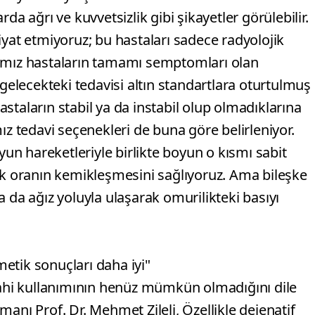
da ağrı ve kuvvetsizlik gibi şikayetler görülebilir.
iyat etmiyoruz; bu hastaları sadece radyolojik
ğımız hastaların tamamı semptomları olan
 gelecekteki tedavisi altın standartlara oturtulmuş
staların stabil ya da instabil olup olmadıklarına
ız tedavi seçenekleri de buna göre belirleniyor.
yun hareketleriyle birlikte boyun o kısmı sabit
rek oranın kemikleşmesini sağlıyoruz. Ama bileşke
 da ağız yoluyla ulaşarak omurilikteki basıyı
etik sonuçları daha iyi"
rrahi kullanımının henüz mümkün olmadığını dile
anı Prof. Dr. Mehmet Zileli, Özellikle dejenatif