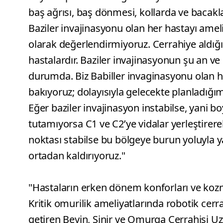
baş ağrısı, baş dönmesi, kollarda ve bacaklar
Baziler invajinasyonu olan her hastayı amel
olarak değerlendirmiyoruz. Cerrahiye aldı
hastalardır. Baziler invajinasyonun şu an ve
durumda. Biz Babiller invaginasyonu olan ha
bakıyoruz; dolayısıyla gelecekte planladığım
Eğer baziler invajinasyon instabilse, yani bo
tutamıyorsa C1 ve C2’ye vidalar yerleştire
noktası stabilse bu bölgeye burun yoluyla ya
ortadan kaldırıyoruz."
"Hastaların erken dönem konforları ve kozm
Kritik omurilik ameliyatlarında robotik ce
getiren Beyin, Sinir ve Omurga Cerrahisi Uzm