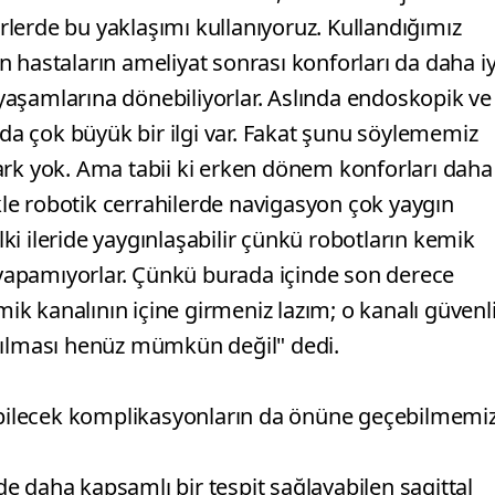
lerde bu yaklaşımı kullanıyoruz. Kullandığımız
 hastaların ameliyat sonrası konforları da daha iy
aşamlarına dönebiliyorlar. Aslında endoskopik ve
 da çok büyük bir ilgi var. Fakat şunu söylememiz
ark yok. Ama tabii ki erken dönem konforları daha
ikle robotik cerrahilerde navigasyon çok yaygın
elki ileride yaygınlaşabilir çünkü robotların kemik
yapamıyorlar. Çünkü burada içinde son derece
mik kanalının içine girmeniz lazım; o kanalı güvenl
pılması henüz mümkün değil" dedi.
kabilecek komplikasyonların da önüne geçebilmemiz
e daha kapsamlı bir tespit sağlayabilen sagittal