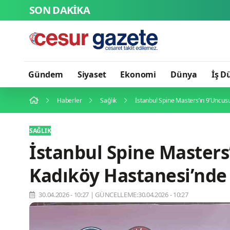
SON DAKİKA
Gündem
Siyaset
Ekonomi
Dünya
İş D
Haberler
Sağlık
İstanbul Spine Masters’ın 9’uncu
SAĞLIK
İstanbul Spine Master
Kadıköy Hastanesi’nde
30.04.2026 - 10:27
|
GÜNCELLEME:30.04.2026 - 10:27