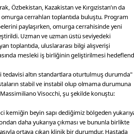
 Irak, Özbekistan, Kazakistan ve Kırgızistan’ın da
 omurga cerrahları toplantıda buluştu. Program
lerini paylaşırken, omurga cerrahisinde yeni
eştirildi. Uzman ve uzman üstü seviyedeki
 toplantıda, uluslararası bilgi alışverişi
sında mesleki iş birliğinin geliştirilmesi hedeflend
i tedavisi altın standartlara oturtulmuş durumda"
astaların stabil ve instabil olup olmama durumuna
. Massimiliano Visocchi, şu şekilde konuştu:
’nci kemiğin beyin sapı dediğimiz bölgeden yukarıy
ndan daha yukarıya çıkması ve bununla birlikte
sıyla ortaya çıkan klinik bir durumdur. Hastada