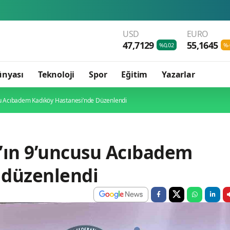
Meteoroloji
USD
EURO
47,7129
55,1645
%0,02
%-
ünyası
Teknoloji
Spor
Eğitim
Yazarlar
su Acıbadem Kadıköy Hastanesi’nde Düzenlendi
s’ın 9’uncusu Acıbadem
 düzenlendi