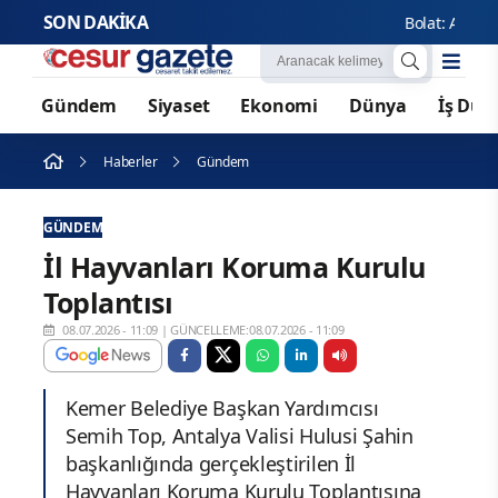
SON DAKİKA
Bolat: Avusturya 
Gündem
Siyaset
Ekonomi
Dünya
İş Dün
Haberler
Gündem
GÜNDEM
İl Hayvanları Koruma Kurulu
Toplantısı
08.07.2026 - 11:09
|
GÜNCELLEME:08.07.2026 - 11:09
Kemer Belediye Başkan Yardımcısı
Semih Top, Antalya Valisi Hulusi Şahin
başkanlığında gerçekleştirilen İl
Hayvanları Koruma Kurulu Toplantısına