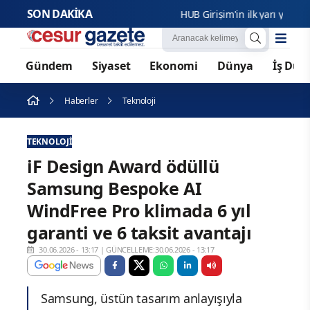
SON DAKİKA
HUB Girişim'in ilk yarı yıl mali gö
Gündem
Siyaset
Ekonomi
Dünya
İş Dün
Haberler
Teknoloji
TEKNOLOJI
iF Design Award ödüllü
Samsung Bespoke AI
WindFree Pro klimada 6 yıl
garanti ve 6 taksit avantajı
30.06.2026 - 13:17
|
GÜNCELLEME:30.06.2026 - 13:17
Samsung, üstün tasarım anlayışıyla