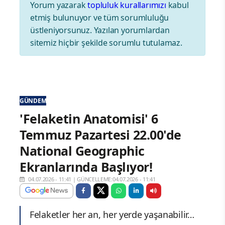
Yorum yazarak
topluluk kurallarımızı
kabul
etmiş bulunuyor ve tüm sorumluluğu
üstleniyorsunuz. Yazılan yorumlardan
sitemiz hiçbir şekilde sorumlu tutulamaz.
GÜNDEM
'Felaketin Anatomisi' 6
Temmuz Pazartesi 22.00'de
National Geographic
Ekranlarında Başlıyor!
04.07.2026 - 11:41
|
GÜNCELLEME:04.07.2026 - 11:41
Felaketler her an, her yerde yaşanabilir…