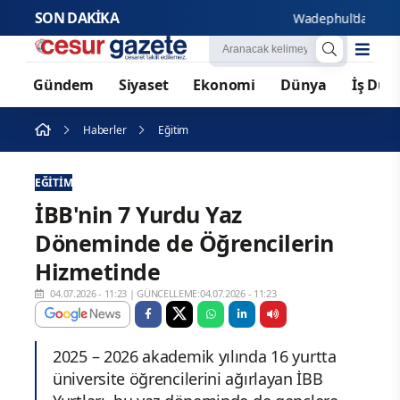
SON DAKİKA
Wadephul’dan Rusya’ya 
Gündem
Siyaset
Ekonomi
Dünya
İş Dün
Haberler
Eğitim
EĞITIM
İBB'nin 7 Yurdu Yaz
Döneminde de Öğrencilerin
Hizmetinde
04.07.2026 - 11:23
|
GÜNCELLEME:04.07.2026 - 11:23
2025 – 2026 akademik yılında 16 yurtta
üniversite öğrencilerini ağırlayan İBB