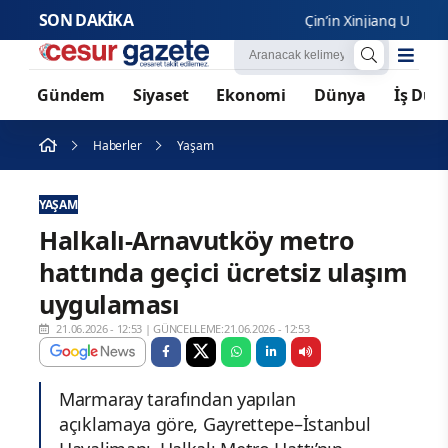
SON DAKİKA
Çin’in Xinjiang Uygur Özerk
Gündem
Siyaset
Ekonomi
Dünya
İş Dün
Haberler
Yaşam
YAŞAM
Halkalı-Arnavutköy metro
hattında geçici ücretsiz ulaşım
uygulaması
21.06.2026 - 12:53
|
GÜNCELLEME:21.06.2026 - 12:53
Marmaray tarafından yapılan
açıklamaya göre, Gayrettepe–İstanbul