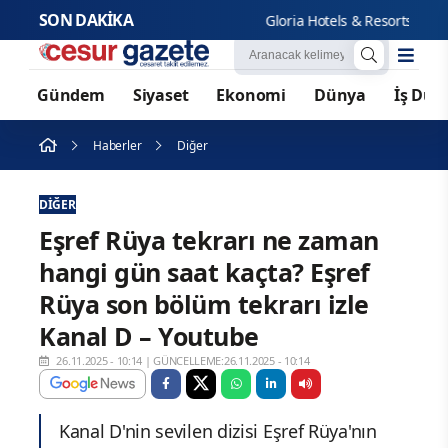
SON DAKİKA
Gloria Hotels & Resorts, Ödüllü b
Gündem
Siyaset
Ekonomi
Dünya
İş Dün
Haberler
Diğer
DIĞER
Eşref Rüya tekrarı ne zaman
hangi gün saat kaçta? Eşref
Rüya son bölüm tekrarı izle
Kanal D – Youtube
26.11.2025 - 10:14
|
GÜNCELLEME:26.11.2025 - 10:14
Kanal D'nin sevilen dizisi Eşref Rüya'nın