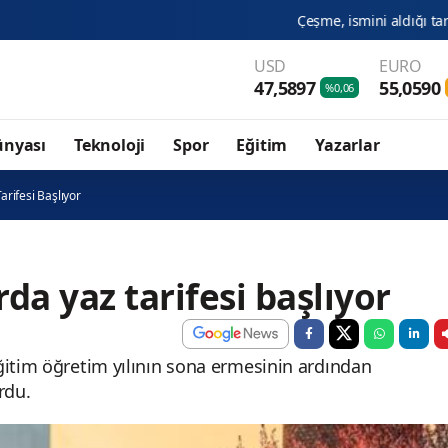
Çeşme, ismini aldığı tarihi çeşmelerine kavu
USD
EURO
47,5897
55,0590
%0,06
ünyası
Teknoloji
Spor
Eğitim
Yazarlar
arifesi Başlıyor
da yaz tarifesi başlıyor
ğitim öğretim yılının sona ermesinin ardından
rdu.