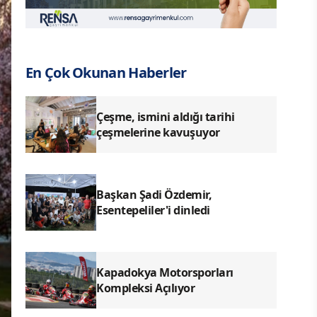
En Çok Okunan Haberler
Çeşme, ismini aldığı tarihi
çeşmelerine kavuşuyor
Başkan Şadi Özdemir,
Esentepeliler'i dinledi
Kapadokya Motorsporları
Kompleksi Açılıyor