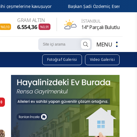
şuyor
Başkan Şadi Özdemir, Esentepeliler'i dinledi
Malt
GRAM ALTIN
İSTANBUL
6.554,36
14° Parçalı Bulutlu
%0,10
%0,91
MENU
Fotoğraf Galerisi
Video Galerisi