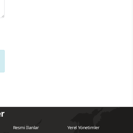
er
Resmi İlanlar
Yerel Yönetimler