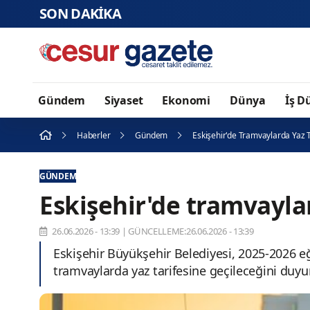
SON DAKİKA
Gündem
Siyaset
Ekonomi
Dünya
İş D
Haberler
Gündem
Eskişehir'de Tramvaylarda Yaz T
GÜNDEM
Eskişehir'de tramvaylar
26.06.2026 - 13:39
|
GÜNCELLEME:26.06.2026 - 13:39
Eskişehir Büyükşehir Belediyesi, 2025-2026 e
tramvaylarda yaz tarifesine geçileceğini duyu