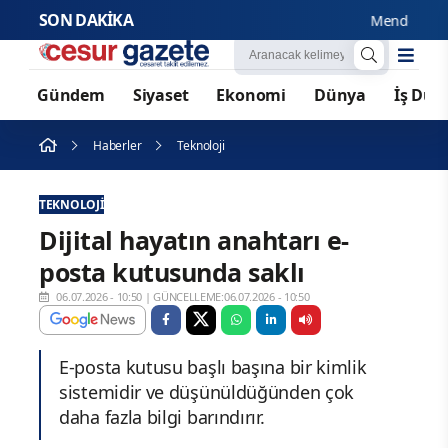
SON DAKİKA
Menderes Belediy
Gündem
Siyaset
Ekonomi
Dünya
İş Dün
Haberler
Teknoloji
TEKNOLOJI
Dijital hayatın anahtarı e-
posta kutusunda saklı
06.07.2026 - 10:50
|
GÜNCELLEME:06.07.2026 - 10:50
E-posta kutusu başlı başına bir kimlik
sistemidir ve düşünüldüğünden çok
daha fazla bilgi barındırır.