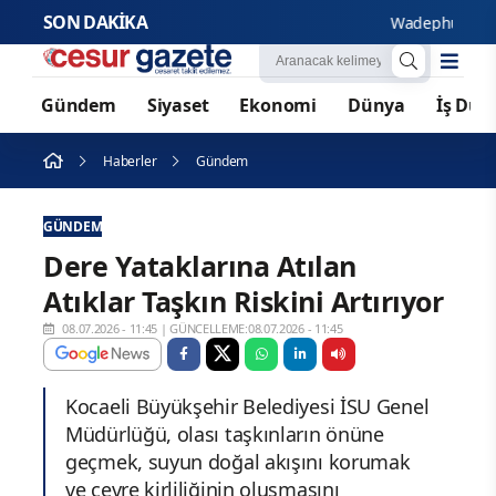
SON DAKİKA
Wadephul’dan Rusya’
Gündem
Siyaset
Ekonomi
Dünya
İş Dün
Haberler
Gündem
GÜNDEM
Dere Yataklarına Atılan
Atıklar Taşkın Riskini Artırıyor
08.07.2026 - 11:45
|
GÜNCELLEME:08.07.2026 - 11:45
Kocaeli Büyükşehir Belediyesi İSU Genel
Müdürlüğü, olası taşkınların önüne
geçmek, suyun doğal akışını korumak
ve çevre kirliliğinin oluşmasını