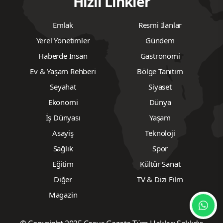
Hızlı Linkler
Emlak
Resmi İlanlar
Yerel Yönetimler
Gündem
Haberde İnsan
Gastronomi
Ev & Yaşam Rehberi
Bölge Tanıtım
Seyahat
Siyaset
Ekonomi
Dünya
İş Dünyası
Yaşam
Asayiş
Teknoloji
Sağlık
Spor
Eğitim
Kültür Sanat
Diğer
TV & Dizi Film
Magazin