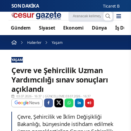
SON DAKİKA
Ticaret Bakanlığı:
Gündem
Siyaset
Ekonomi
Dünya
İş Dün
Haberler
Yaşam
YAŞAM
Çevre ve Şehircilik Uzman
Yardımcılığı sınav sonuçları
açıklandı
03.07.2026 - 16:37
|
GÜNCELLEME:03.07.2026 - 16:37
Çevre, Şehircilik ve İklim Değişikliği
Bakanlığı, bünyesinde istihdam edilmek