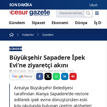
SON DAKİKA
Uluslararası öğre
Gündem
Siyaset
Ekonomi
Dünya
İş Dün
Haberler
Gündem
GÜNDEM
Büyükşehir Sapadere İpek
Evi'ne ziyaretçi akını
09.07.2026 - 14:37
|
GÜNCELLEME:09.07.2026 - 14:37
Antalya Büyükşehir Belediyesi
tarafından Alanya Sapadere’de restore
edilerek ipek evine dönüştürülen eski
köy okulunda bulunan üretim atölyeleri