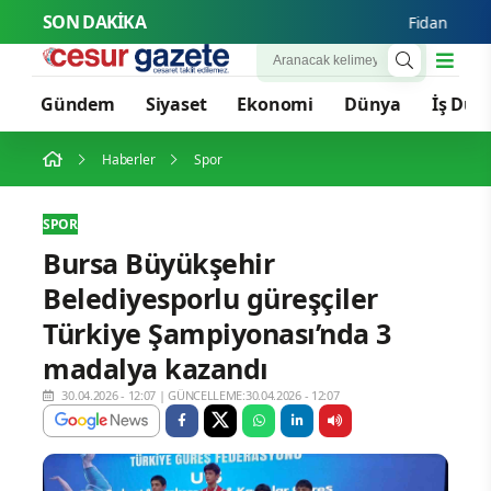
SON DAKİKA
Fidan: Savunma i
Gündem
Siyaset
Ekonomi
Dünya
İş Dün
Haberler
Spor
SPOR
Bursa Büyükşehir
Belediyesporlu güreşçiler
Türkiye Şampiyonası’nda 3
madalya kazandı
30.04.2026 - 12:07
|
GÜNCELLEME:30.04.2026 - 12:07