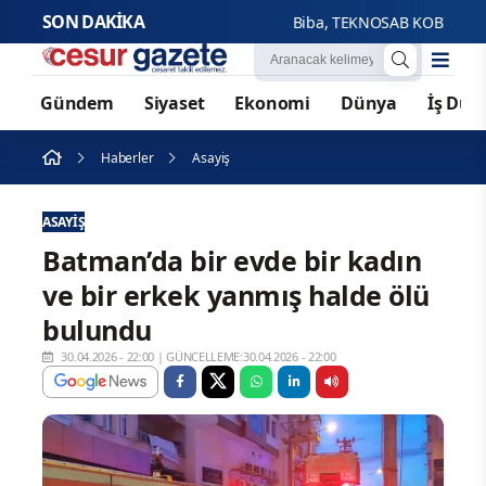
SON DAKİKA
Biba, TEKNOSAB KOBİ OSB tanıtım pr
Gündem
Siyaset
Ekonomi
Dünya
İş Dün
Haberler
Asayiş
ASAYIŞ
Batman’da bir evde bir kadın
ve bir erkek yanmış halde ölü
bulundu
30.04.2026 - 22:00
|
GÜNCELLEME:30.04.2026 - 22:00