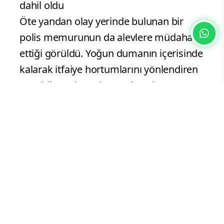
dahil oldu
Öte yandan olay yerinde bulunan bir
polis memurunun da alevlere müdahale
ettiği görüldü. Yoğun dumanın içerisinde
kalarak itfaiye hortumlarını yönlendiren
ve tahliye çalışmalarına destek veren
polis, facianın büyümesini engelledi.
"Yangın nedeniyle dairemin aralığa
bakan camları ve pimapenleri zarar
gördü"
Metin Gülcü isimli vatandaş, "Yangın alt
katlarda, muhtemelen garajda veya yan
taraftaki hurdacıda başladı. Bahçedeki