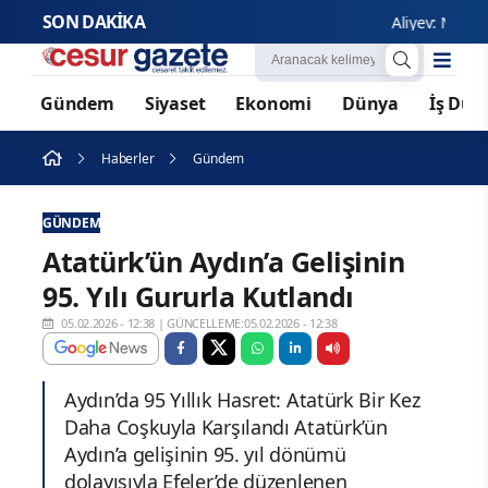
SON DAKİKA
Aliyev: Nikol Paşin
Gündem
Siyaset
Ekonomi
Dünya
İş Dün
Haberler
Gündem
GÜNDEM
Atatürk’ün Aydın’a Gelişinin
95. Yılı Gururla Kutlandı
05.02.2026 - 12:38
|
GÜNCELLEME:05.02.2026 - 12:38
Aydın’da 95 Yıllık Hasret: Atatürk Bir Kez
Daha Coşkuyla Karşılandı Atatürk’ün
Aydın’a gelişinin 95. yıl dönümü
dolayısıyla Efeler’de düzenlenen