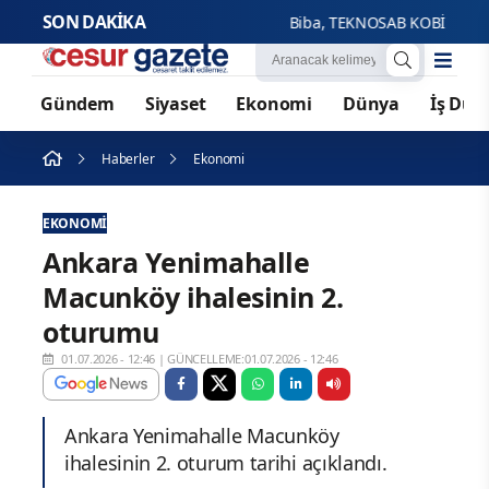
SON DAKİKA
Biba, TEKNOSAB KOBİ OSB tanıt
Gündem
Siyaset
Ekonomi
Dünya
İş Dün
Haberler
Ekonomi
EKONOMI
Ankara Yenimahalle
Macunköy ihalesinin 2.
oturumu
01.07.2026 - 12:46
|
GÜNCELLEME:01.07.2026 - 12:46
Ankara Yenimahalle Macunköy
ihalesinin 2. oturum tarihi açıklandı.