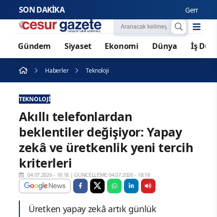
SON DAKİKA
Gemlik’te otok
Gündem
Siyaset
Ekonomi
Dünya
İş Dün
Haberler
Teknoloji
TEKNOLOJI
Akıllı telefonlardan
beklentiler değişiyor: Yapay
zekâ ve üretkenlik yeni tercih
kriterleri
04.07.2026 - 18:18
|
GÜNCELLEME:04.07.2026 - 18:18
Üretken yapay zekâ artık günlük