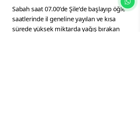
Sabah saat 07.00’de Şile’de başlayıp öğle
saatlerinde il geneline yayılan ve kısa
sürede yüksek miktarda yağış bırakan
hava muhalefetinin, akşam saat 18.00’e
kadar aralıklarla etkili olmaya devam
edeceği tahmin ediliyor. İBB ekipleri, şu
ana kadar komuta merkezlerine ulaşan
267 olaya hızla müdahale ederek
yollarda ve alt geçitlerde oluşan
göllenmeleri gidermek için yoğun bir
çalışma yürütüyor.