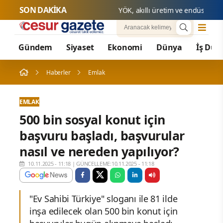
SON DAKİKA
YÖK, akıllı üretim ve endüstriyel ot
Gündem
Siyaset
Ekonomi
Dünya
İş Dün
Haberler
Emlak
EMLAK
500 bin sosyal konut için
başvuru başladı, başvurular
nasıl ve nereden yapılıyor?
10.11.2025 - 11:18
|
GÜNCELLEME:10.11.2025 - 11:18
"Ev Sahibi Türkiye" sloganı ile 81 ilde
inşa edilecek olan 500 bin konut için